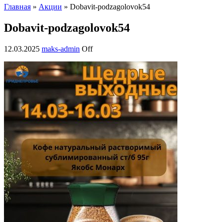
Главная
»
Акции
» Dobavit-podzagolovok54
Dobavit-podzagolovok54
12.03.2025
maks-admin
Off