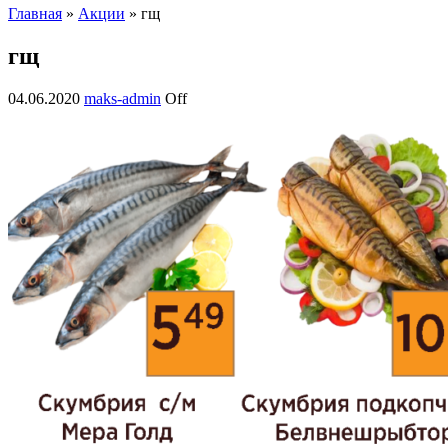
Главная
»
Акции
» гщ
гщ
04.06.2020
maks-admin
Off